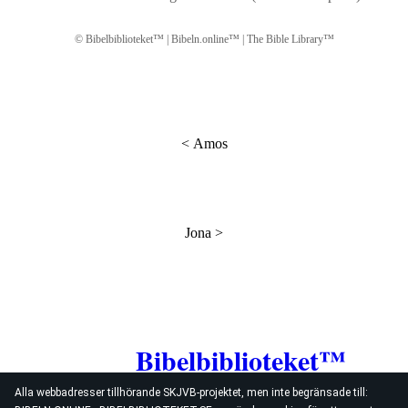
© Bibelbiblioteket™ | Bibeln.online™ | The Bible Library™
<
Amos
Jona
>
Bibelbiblioteket™
Alla webbadresser tillhörande SKJVB-projektet, men inte begränsade till: