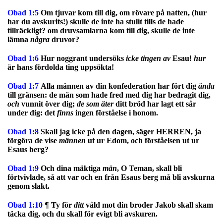
Obad 1:5
Om tjuvar kom till dig, om rövare på natten, (hur
har du avskurits!) skulle de inte ha stulit tills de hade
tillräckligt? om druvsamlarna kom till dig, skulle de inte
lämna
några
druvor?
Obad 1:6
Hur noggrant undersöks
icke
tingen
av
Esau!
hur
är hans fördolda ting uppsökta!
Obad 1:7
Alla männen av din konfederation har fört dig
ända
till gränsen: de män som hade fred med dig har bedragit dig,
och
vunnit över dig;
de
som
äter
ditt bröd har lagt ett sår
under dig: det
finns
ingen förståelse i honom.
Obad 1:8
Skall jag icke på den dagen, säger HERREN, ja
förgöra de vise
männen
ut ur Edom, och förståelsen ut ur
Esaus berg?
Obad 1:9
Och dina mäktiga
män
, O Teman, skall bli
förtvivlade, så att var och en från Esaus berg må bli avskurna
genom slakt.
Obad 1:10
¶ Ty för
ditt
våld mot din broder Jakob skall skam
täcka dig, och du skall för evigt bli avskuren.