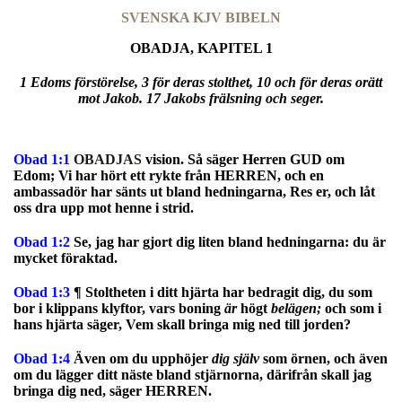
SVENSKA KJV BIBELN
OBADJA, KAPITEL 1
1 Edoms förstörelse, 3 för deras stolthet, 10 och för deras orätt
mot Jakob. 17 Jakobs frälsning och seger.
Obad 1:1
OBADJAS
vision. Så säger Herren GUD om
Edom; Vi har hört ett rykte från HERREN, och en
ambassadör har sänts ut bland hedningarna, Res er, och låt
oss dra upp mot henne i strid.
Obad 1:2
Se, jag har gjort dig liten bland hedningarna: du är
mycket föraktad.
Obad 1:3
¶ Stoltheten i ditt hjärta har bedragit dig, du som
bor i klippans klyftor, vars boning
är
högt
belägen;
och som i
hans hjärta säger, Vem skall bringa mig ned till jorden?
Obad 1:4
Även om du upphöjer
dig själv
som örnen, och även
om du lägger ditt näste bland stjärnorna, därifrån skall jag
bringa dig ned, säger HERREN.