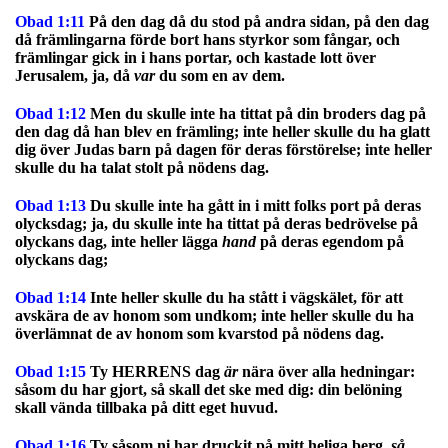
Obad 1:11
På den dag då du stod på andra sidan, på den dag
då främlingarna förde bort hans styrkor som fångar, och
främlingar gick in i hans portar, och kastade lott över
Jerusalem, ja, då
var
du som en av dem.
Obad 1:12
Men du skulle inte ha tittat på din broders dag på
den dag då han blev en främling; inte heller skulle du ha glatt
dig över Judas barn på dagen för deras förstörelse; inte heller
skulle du ha talat stolt på nödens dag.
Obad 1:13
Du skulle inte ha gått in i mitt folks port på deras
olycksdag; ja, du skulle inte ha tittat på deras bedrövelse på
olyckans dag, inte heller lägga
hand
på deras egendom på
olyckans dag;
Obad 1:14
Inte heller skulle du ha stått i vägskälet, för att
avskära de av honom som undkom; inte heller skulle du ha
överlämnat de av honom som kvarstod på nödens dag.
Obad 1:15
Ty HERRENS dag
är
nära över alla hedningar:
såsom du har gjort, så skall det ske med dig: din belöning
skall vända tillbaka på ditt eget huvud.
Obad 1:16
Ty såsom ni har druckit på mitt heliga berg,
så