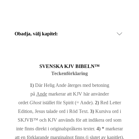
Obadja
, välj kapitel:
SVENSKA KJV BIBELN™
Teckenförklaring
1)
Där Helig Ande återges med betoning
på
Ande
markerar att KJV här använder
ordet
Ghost
istället för Spirit (= Ande).
2)
Red Letter
Edition, Jesus talade ord i Röd Text.
3)
Kursiva ord i
SKJVB™ och KJV används för att indikera ord som
inte finns direkt i originalspråkens texter.
4)
*
markerar
att en förklarande marginalnot finns (i slutet av kapitlet).