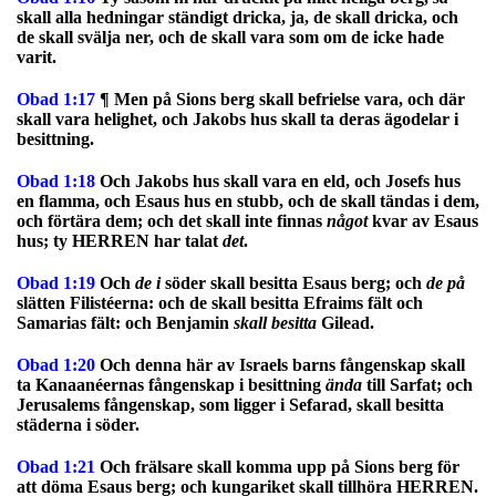
skall alla hedningar ständigt dricka, ja, de skall dricka, och
de skall svälja ner, och de skall vara som om de icke hade
varit.
Obad 1:17
¶ Men på Sions berg skall befrielse vara, och där
skall vara helighet, och Jakobs hus skall ta deras ägodelar i
besittning.
Obad 1:18
Och Jakobs hus skall vara en eld, och Josefs hus
en flamma, och Esaus hus en stubb, och de skall tändas i dem,
och förtära dem; och det skall inte finnas
något
kvar av Esaus
hus; ty HERREN har talat
det
.
Obad 1:19
Och
de
i
söder skall besitta Esaus berg; och
de
på
slätten Filistéerna: och de skall besitta Efraims fält och
Samarias fält: och Benjamin
skall
besitta
Gilead.
Obad 1:20
Och denna här av Israels barns fångenskap skall
ta Kanaanéernas fångenskap i besittning
ända
till Sarfat; och
Jerusalems fångenskap, som ligger i Sefarad, skall besitta
städerna i söder.
Obad 1:21
Och frälsare skall komma upp på Sions berg för
att döma Esaus berg; och kungariket skall tillhöra HERREN.