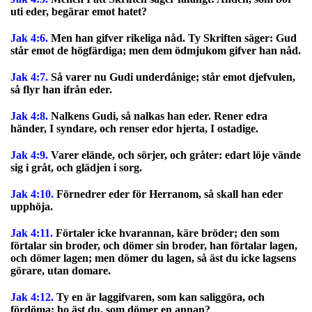
uti eder, begärar emot hatet?
Jak 4:6.
Men han gifver rikeliga nåd. Ty Skriften säger: Gud
står emot de högfärdiga; men dem ödmjukom gifver han nåd.
Jak 4:7.
Så varer nu Gudi underdånige; står emot djefvulen,
så flyr han ifrån eder.
Jak 4:8.
Nalkens Gudi, så nalkas han eder. Rener edra
händer, I syndare, och renser edor hjerta, I ostadige.
Jak 4:9.
Varer elände, och sörjer, och gråter: edart löje vände
sig i gråt, och glädjen i sorg.
Jak 4:10.
Förnedrer eder för Herranom, så skall han eder
upphöja.
Jak 4:11.
Förtaler icke hvarannan, käre bröder; den som
förtalar sin broder, och dömer sin broder, han förtalar lagen,
och dömer lagen; men dömer du lagen, så äst du icke lagsens
görare, utan domare.
Jak 4:12.
Ty en är laggifvaren, som kan saliggöra, och
fördöma; ho äst du, som dömer en annan?