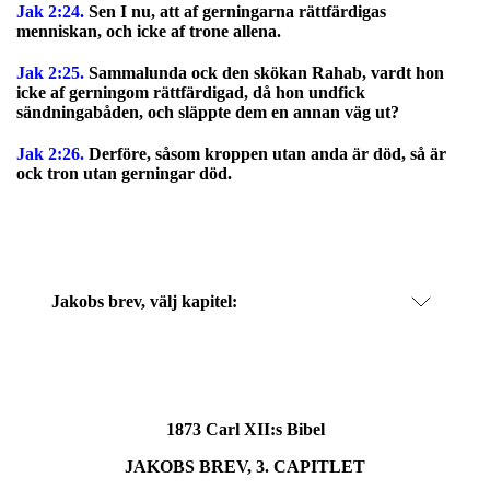
Jak 2:24.
Sen I nu, att af gerningarna rättfärdigas
menniskan, och icke af trone allena.
Jak 2:25.
Sammalunda ock den skökan Rahab, vardt hon
icke af gerningom rättfärdigad, då hon undfick
sändningabåden, och släppte dem en annan väg ut?
Jak 2:26.
Derföre, såsom kroppen utan anda är död, så är
ock tron utan gerningar död.
Jakobs brev
, välj kapitel:
1873 Carl XII:s Bibel
JAKOBS BREV, 3. CAPITLET