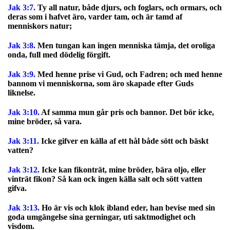
Jak 3:7.
Ty all natur, både djurs, och foglars, och ormars, och
deras som i hafvet äro, varder tam, och är tamd af
menniskors natur;
Jak 3:8.
Men tungan kan ingen menniska tämja, det oroliga
onda, full med dödelig förgift.
Jak 3:9.
Med henne prise vi Gud, och Fadren; och med henne
bannom vi menniskorna, som äro skapade efter Guds
liknelse.
Jak 3:10.
Af samma mun går pris och bannor. Det bör icke,
mine bröder, så vara.
Jak 3:11.
Icke gifver en källa af ett hål både sött och bäskt
vatten?
Jak 3:12.
Icke kan fikonträt, mine bröder, bära oljo, eller
vinträt fikon? Så kan ock ingen källa salt och sött vatten
gifva.
Jak 3:13.
Ho är vis och klok ibland eder, han bevise med sin
goda umgängelse sina gerningar, uti saktmodighet och
visdom.