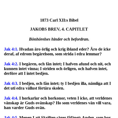
1873 Carl XII:s Bibel
JAKOBS BREV, 4. CAPITLET
Bönhörelses hinder och befordran.
Jak 4:1.
Hvadan äro örlig och krig ibland eder? Äro de icke
deraf, af edrom begärelsom, som strida i edra lemmar?
Jak 4:2.
I begären, och fån intet; I hafven afund och nit, och
kunnen intet vinna; I striden och örligen, och hafven intet,
derföre att I intet bedjen.
Jak 4:3.
I bedjen, och fån intet; ty I bedjen illa, nämliga att I
det uti edra vällust förtära skolen.
Jak 4:4.
I horkarlar och horkonor, veten I icke, att verldenes
vänskap är Guds ovänskap? Ho som verldenes vän vill vara,
han varder Guds ovän.
Jak 4:5.
Menen I att Skriften säger fåfängt: Anden, som bor