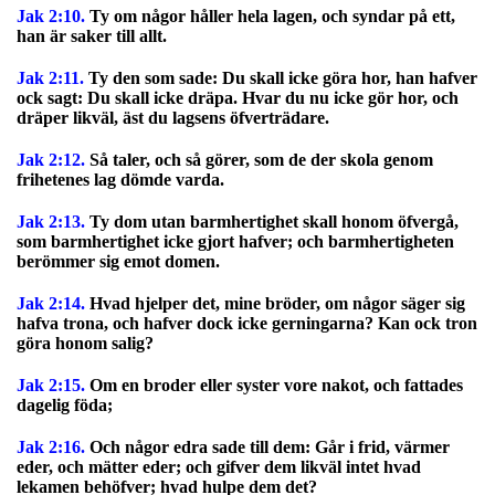
Jak 2:10.
Ty om någor håller hela lagen, och syndar på ett,
han är saker till allt.
Jak 2:11.
Ty den som sade: Du skall icke göra hor, han hafver
ock sagt: Du skall icke dräpa. Hvar du nu icke gör hor, och
dräper likväl, äst du lagsens öfverträdare.
Jak 2:12.
Så taler, och så görer, som de der skola genom
frihetenes lag dömde varda.
Jak 2:13.
Ty dom utan barmhertighet skall honom öfvergå,
som barmhertighet icke gjort hafver; och barmhertigheten
berömmer sig emot domen.
Jak 2:14.
Hvad hjelper det, mine bröder, om någor säger sig
hafva trona, och hafver dock icke gerningarna? Kan ock tron
göra honom salig?
Jak 2:15.
Om en broder eller syster vore nakot, och fattades
dagelig föda;
Jak 2:16.
Och någor edra sade till dem: Går i frid, värmer
eder, och mätter eder; och gifver dem likväl intet hvad
lekamen behöfver; hvad hulpe dem det?