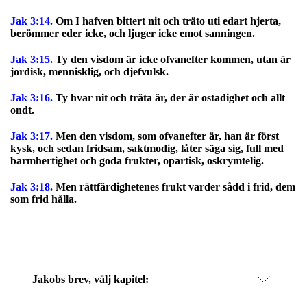
Jak 3:14.
Om I hafven bittert nit och träto uti edart hjerta,
berömmer eder icke, och ljuger icke emot sanningen.
Jak 3:15.
Ty den visdom är icke ofvanefter kommen, utan är
jordisk, mennisklig, och djefvulsk.
Jak 3:16.
Ty hvar nit och träta är, der är ostadighet och allt
ondt.
Jak 3:17.
Men den visdom, som ofvanefter är, han är först
kysk, och sedan fridsam, saktmodig, låter säga sig, full med
barmhertighet och goda frukter, opartisk, oskrymtelig.
Jak 3:18.
Men rättfärdighetenes frukt varder sådd i frid, dem
som frid hålla.
Jakobs brev
, välj kapitel: