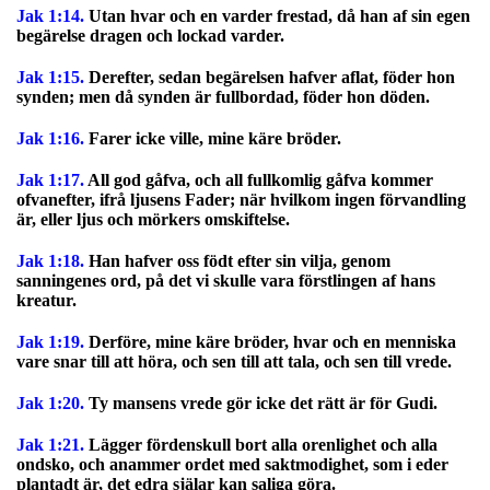
Jak 1:14.
Utan hvar och en varder frestad, då han af sin egen
begärelse dragen och lockad varder.
Jak 1:15.
Derefter, sedan begärelsen hafver aflat, föder hon
synden; men då synden är fullbordad, föder hon döden.
Jak 1:16.
Farer icke ville, mine käre bröder.
Jak 1:17.
All god gåfva, och all fullkomlig gåfva kommer
ofvanefter, ifrå ljusens Fader; när hvilkom ingen förvandling
är, eller ljus och mörkers omskiftelse.
Jak 1:18.
Han hafver oss födt efter sin vilja, genom
sanningenes ord, på det vi skulle vara förstlingen af hans
kreatur.
Jak 1:19.
Derföre, mine käre bröder, hvar och en menniska
vare snar till att höra, och sen till att tala, och sen till vrede.
Jak 1:20.
Ty mansens vrede gör icke det rätt är för Gudi.
Jak 1:21.
Lägger fördenskull bort alla orenlighet och alla
ondsko, och anammer ordet med saktmodighet, som i eder
plantadt är, det edra själar kan saliga göra.