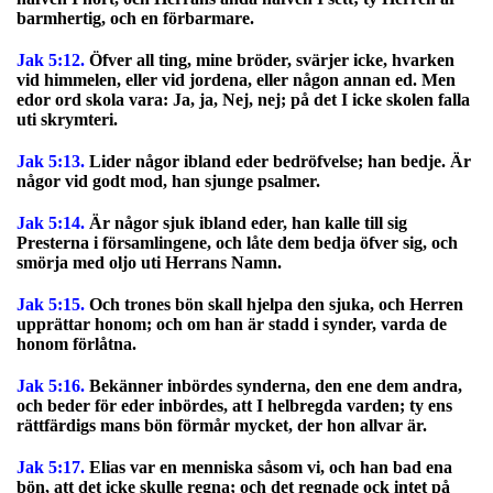
barmhertig, och en förbarmare.
Jak 5:12.
Öfver all ting, mine bröder, svärjer icke, hvarken
vid himmelen, eller vid jordena, eller någon annan ed. Men
edor ord skola vara: Ja, ja, Nej, nej; på det I icke skolen falla
uti skrymteri.
Jak 5:13.
Lider någor ibland eder bedröfvelse; han bedje. Är
någor vid godt mod, han sjunge psalmer.
Jak 5:14.
Är någor sjuk ibland eder, han kalle till sig
Presterna i församlingene, och låte dem bedja öfver sig, och
smörja med oljo uti Herrans Namn.
Jak 5:15.
Och trones bön skall hjelpa den sjuka, och Herren
upprättar honom; och om han är stadd i synder, varda de
honom förlåtna.
Jak 5:16.
Bekänner inbördes synderna, den ene dem andra,
och beder för eder inbördes, att I helbregda varden; ty ens
rättfärdigs mans bön förmår mycket, der hon allvar är.
Jak 5:17.
Elias var en menniska såsom vi, och han bad ena
bön, att det icke skulle regna; och det regnade ock intet på