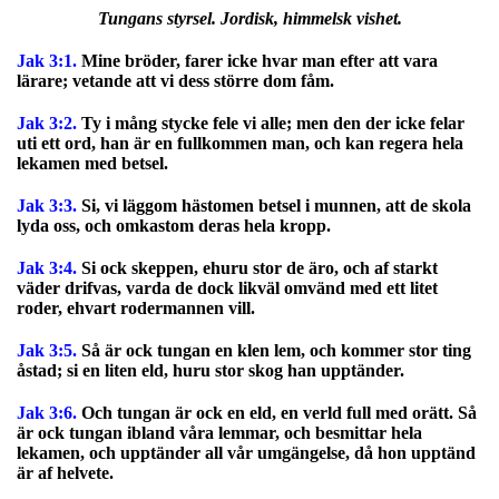
Tungans styrsel. Jordisk, himmelsk vishet.
Jak 3:1.
Mine bröder, farer icke hvar man efter att vara
lärare; vetande att vi dess större dom fåm.
Jak 3:2.
Ty i mång stycke fele vi alle; men den der icke felar
uti ett ord, han är en fullkommen man, och kan regera hela
lekamen med betsel.
Jak 3:3.
Si, vi läggom hästomen betsel i munnen, att de skola
lyda oss, och omkastom deras hela kropp.
Jak 3:4.
Si ock skeppen, ehuru stor de äro, och af starkt
väder drifvas, varda de dock likväl omvänd med ett litet
roder, ehvart rodermannen vill.
Jak 3:5.
Så är ock tungan en klen lem, och kommer stor ting
åstad; si en liten eld, huru stor skog han upptänder.
Jak 3:6.
Och tungan är ock en eld, en verld full med orätt. Så
är ock tungan ibland våra lemmar, och besmittar hela
lekamen, och upptänder all vår umgängelse, då hon upptänd
är af helvete.