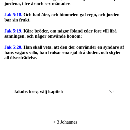
jordena, i tre år och sex månader.
Jak 5:18.
Och bad åter, och himmelen gaf regn, och jorden
bar sin frukt.
Jak 5:19.
Käre bröder, om någor ibland eder fore vill ifrå
sanningen, och någor omvände honom;
Jak 5:20.
Han skall veta, att den der omvänder en syndare af
hans vägars villo, han frälsar ena själ ifrå döden, och skyler
all öfverträdelse.
Jakobs brev
, välj kapitel:
<
3 Johannes