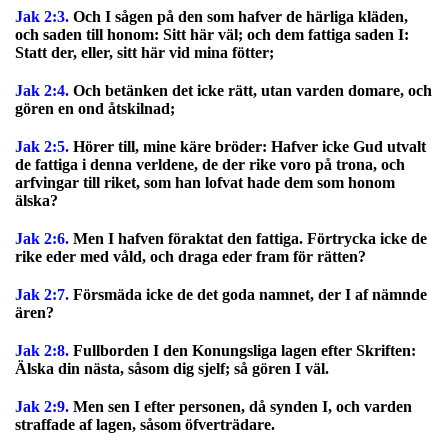
Jak 2:3.
Och I sågen på den som hafver de härliga kläden,
och saden till honom: Sitt här väl; och dem fattiga saden I:
Statt der, eller, sitt här vid mina fötter;
Jak 2:4.
Och betänken det icke rätt, utan varden domare, och
gören en ond åtskilnad;
Jak 2:5.
Hörer till, mine käre bröder: Hafver icke Gud utvalt
de fattiga i denna verldene, de der rike voro på trona, och
arfvingar till riket, som han lofvat hade dem som honom
älska?
Jak 2:6.
Men I hafven föraktat den fattiga. Förtrycka icke de
rike eder med våld, och draga eder fram för rätten?
Jak 2:7.
Försmäda icke de det goda namnet, der I af nämnde
ären?
Jak 2:8.
Fullborden I den Konungsliga lagen efter Skriften:
Älska din nästa, såsom dig sjelf; så gören I väl.
Jak 2:9.
Men sen I efter personen, då synden I, och varden
straffade af lagen, såsom öfverträdare.