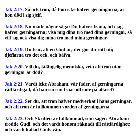
Jak 2:17.
Så ock tron, då hon icke hafver gerningarna, är
hon död i sig sjelf.
Jak 2:18.
Nu måtte någor säga: Du hafver trona, och jag
hafver gerningarna; visa mig dina tro med dina gerningar, så
vill jag ock visa dig mina tro med mina gerningar.
Jak 2:19.
Du tror, att en Gud är; der gör du rätt uti;
djeflarna tro det ock, och bäfva.
Jak 2:20.
Vill du, fåfängelig menniska, veta att tron utan
gerningar är död?
Jak 2:21.
Vardt icke Abraham, vår fader, af gerningarna
rättfärdigad, då han sin son Isaac offrade på altaret?
Jak 2:22.
Ser du, att tron hafver medverkat i hans gerningar,
och att tron är fullkommen vorden af gerningarna.
Jak 2:23.
Och Skriften är fullkomnad, som säger: Abraham
trodde Gudi, och det vardt honom räknadt till rättfärdighet;
och vardt kallad Guds vän.