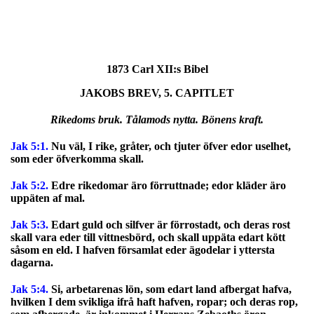
1873 Carl XII:s Bibel
JAKOBS BREV, 5. CAPITLET
Rikedoms bruk. Tålamods nytta. Bönens kraft.
Jak 5:1.
Nu väl, I rike, gråter, och tjuter öfver edor uselhet,
som eder öfverkomma skall.
Jak 5:2.
Edre rikedomar äro förruttnade; edor kläder äro
uppäten af mal.
Jak 5:3.
Edart guld och silfver är förrostadt, och deras rost
skall vara eder till vittnesbörd, och skall uppäta edart kött
såsom en eld. I hafven församlat eder ägodelar i yttersta
dagarna.
Jak 5:4.
Si, arbetarenas lön, som edart land afbergat hafva,
hvilken I dem svikliga ifrå haft hafven, ropar; och deras rop,