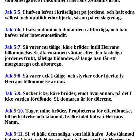
som afbergade, är inkommet i Herrans Zebaoths öron.
Jak 5:5.
I hafven lefvat i kräselighet på jordene, och haft edra
vällust, och uppfödt edor hjerta, såsom på en slagtedag.
Jak 5:6.
I hafven dömt och dödat den rättfärdiga, och han
hafver eder intet emotståndit.
Jak 5:7.
Så varer nu tålige, käre bröder, intill Herrans
tillkommelse. Si, åkermannen väntar efter den kosteliga
jordenes frukt, tåleliga bidandes, så länge han får ett
morgonregn och aftonregn.
Jak 5:8.
Så varer ock I tålige, och styrker edor hjerta; ty
Herrans tillkommelse är när.
Jak 5:9.
Sucker icke, käre bröder, emot hvarannan, på det I
icke varden fördömde. Si, domaren är för dörrene.
Jak 5:10.
Tager, mine bröder, Propheterna för efterdömelse,
till bedröfvelse och tålamod, hvilke talat hafva i Herrans
Namn.
Jak 5:11.
Si, vi hålle dem saliga, som lidit hafva. Jobs tålamod
hafven I hört, och Herrans ända hafven I sett; ty Herren är