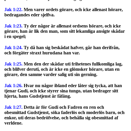
Jak 1:22.
Men varer ordets görare, och icke allenast hörare,
bedragandes eder sjelfva.
Jak 1:23.
Ty der någor är allenast ordsens hörare, och icke
görare, han är lik den man, som sitt lekamliga ansigte skådar
i en spegel;
Jak 1:24.
Ty då han sig beskådat hafver, går han derifrån,
och förgäter straxt hurudana han var.
Jak 1:25.
Men den der skådar uti frihetenes fullkomliga lag,
och blifver deruti, och är icke en glömsker hörare, utan en
görare, den samme varder salig uti sin gerning.
Jak 1:26.
Hvar nu någor ibland eder låter sig tycka, att han
tjenar Gudi, och icke styrer sina tungo, utan bedrager sitt
hjerta, hans Gudstjenst är fåfäng.
Jak 1:27.
Detta är för Gudi och Fadren en ren och
obesmittad Gudstjenst, söka faderlös och moderlös barn, och
enkor, uti deras bedröfvelse, och behålla sig obesmittad af
verldene.