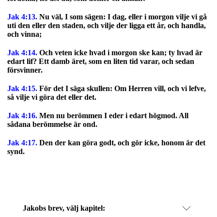
Jak 4:13.
Nu väl, I som sägen: I dag, eller i morgon vilje vi gå
uti den eller den staden, och vilje der ligga ett år, och handla,
och vinna;
Jak 4:14.
Och veten icke hvad i morgon ske kan; ty hvad är
edart lif? Ett damb äret, som en liten tid varar, och sedan
försvinner.
Jak 4:15.
För det I säga skullen: Om Herren vill, och vi lefve,
så vilje vi göra det eller det.
Jak 4:16.
Men nu berömmen I eder i edart högmod. All
sådana berömmelse är ond.
Jak 4:17.
Den der kan göra godt, och gör icke, honom är det
synd.
Jakobs brev
, välj kapitel: