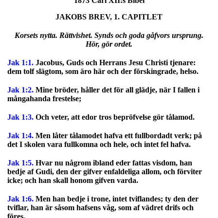
1873 Carl XII:s Bibel
JAKOBS BREV, 1. CAPITLET
Korsets nytta. Rättvishet. Synds och goda gåfvors ursprung.
Hör, gör ordet.
Jak 1:1.
Jacobus, Guds och Herrans Jesu Christi tjenare:
dem tolf slägtom, som äro här och der förskingrade, helso.
Jak 1:2.
Mine bröder, håller det för all glädje, när I fallen i
mångahanda frestelse;
Jak 1:3.
Och veter, att edor tros bepröfvelse gör tålamod.
Jak 1:4.
Men låter tålamodet hafva ett fullbordadt verk; på
det I skolen vara fullkomna och hele, och intet fel hafva.
Jak 1:5.
Hvar nu någrom ibland eder fattas visdom, han
bedje af Gudi, den der gifver enfaldeliga allom, och förviter
icke; och han skall honom gifven varda.
Jak 1:6.
Men han bedje i trone, intet tviflandes; ty den der
tviflar, han är såsom hafsens våg, som af vädret drifs och
föres.