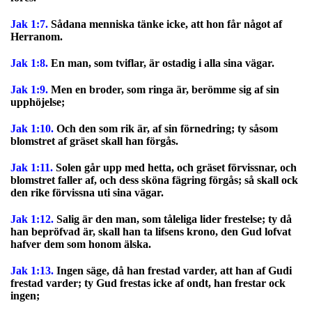
Jak 1:7.
Sådana menniska tänke icke, att hon får något af
Herranom.
Jak 1:8.
En man, som tviflar, är ostadig i alla sina vägar.
Jak 1:9.
Men en broder, som ringa är, berömme sig af sin
upphöjelse;
Jak 1:10.
Och den som rik är, af sin förnedring; ty såsom
blomstret af gräset skall han förgås.
Jak 1:11.
Solen går upp med hetta, och gräset förvissnar, och
blomstret faller af, och dess sköna fägring förgås; så skall ock
den rike förvissna uti sina vägar.
Jak 1:12.
Salig är den man, som tåleliga lider frestelse; ty då
han bepröfvad är, skall han ta lifsens krono, den Gud lofvat
hafver dem som honom älska.
Jak 1:13.
Ingen säge, då han frestad varder, att han af Gudi
frestad varder; ty Gud frestas icke af ondt, han frestar ock
ingen;